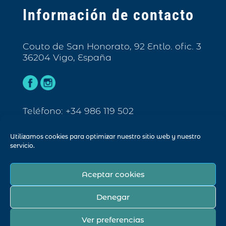
Información de contacto
Couto de San Honorato, 92 Entlo. ofic. 3
36204 Vigo, España
Teléfono: +34 986 119 502
Email: info@biarc.es
Utilizamos cookies para optimizar nuestro sitio web y nuestro
servicio.
Aceptar cookies
© Biarc 2023. Todos los derechos
reservados.
Denegar
AVISO LEGAL
POLÍTICA DE PRIVACIDAD
Ver preferencias