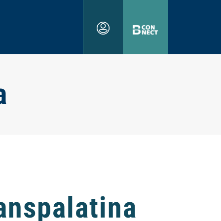
a
anspalatina