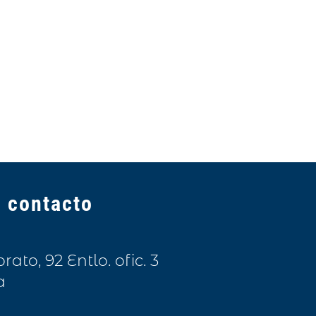
 contacto
to, 92 Entlo. ofic. 3
a