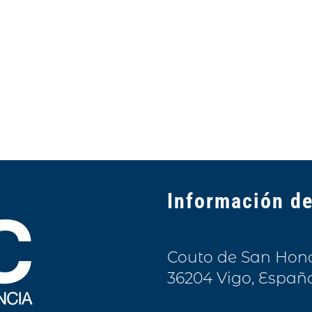
Información de
Couto de San Honora
36204 Vigo, Españ