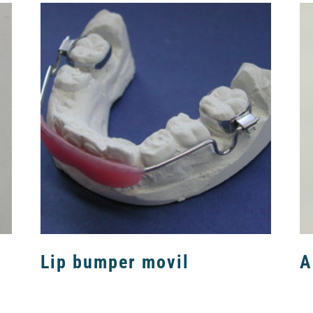
Lip bumper movil
A