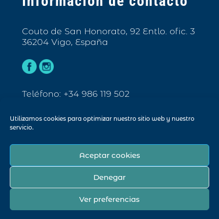
Información de contacto
Couto de San Honorato, 92 Entlo. ofic. 3
36204 Vigo, España
Teléfono: +34 986 119 502
Email: info@biarc.es
Utilizamos cookies para optimizar nuestro sitio web y nuestro
servicio.
Aceptar cookies
© Biarc 2023. Todos los derechos
reservados.
Denegar
AVISO LEGAL
POLÍTICA DE PRIVACIDAD
Ver preferencias
POLÍTICA DE COOKIES
DISEÑO WEB